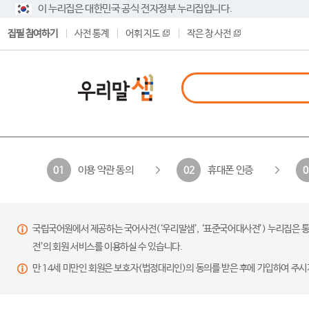
이 누리집은 대한민국 공식 전자정부 누리집입니다.
집필 참여하기
사전 통계
어휘 지도
작은 창 사전
이용 약관 동의
휴대폰 인증
01
02
0
국립국어원에서 제공하는 국어사전(‘우리말샘’, ‘표준국어대사전’) 누리집은 통
전’의 회원 서비스를 이용하실 수 있습니다.
만 14세 미만인 회원은 보호자(법정대리인)의 동의를 받은 후에 가입하여 주시