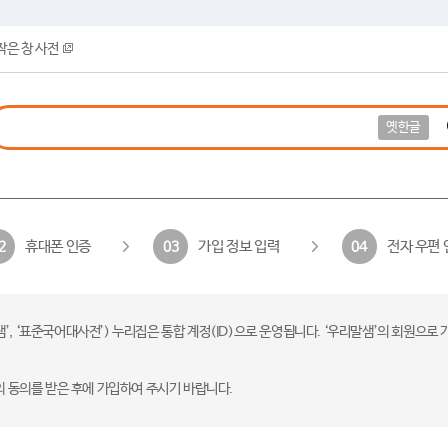
작은 창 사전
옛한글
휴대폰 인증
가입 정보 입력
전자 우편 
2
03
04
 ‘표준국어대사전’) 누리집은 통합 계정(ID)으로 운영됩니다. ‘우리말샘’의 회원으로 
의 동의를 받은 후에 가입하여 주시기 바랍니다.