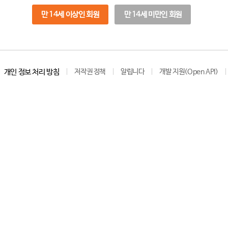
만 14세 이상인 회원
만 14세 미만인 회원
개인 정보 처리 방침
저작권 정책
알립니다
개발 지원(Open API)