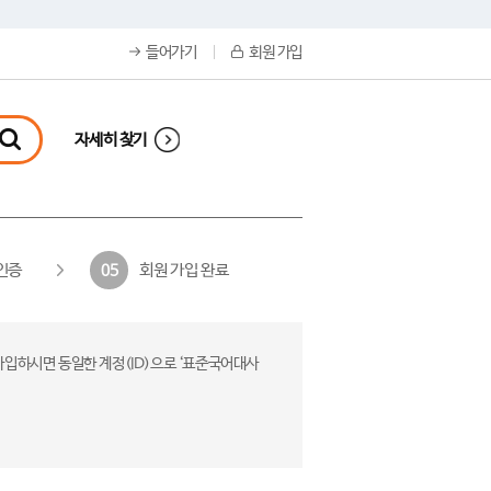
들어가기
회원 가입
자세히 찾기
인증
회원 가입 완료
05
가입하시면 동일한 계정(ID)으로 ‘표준국어대사