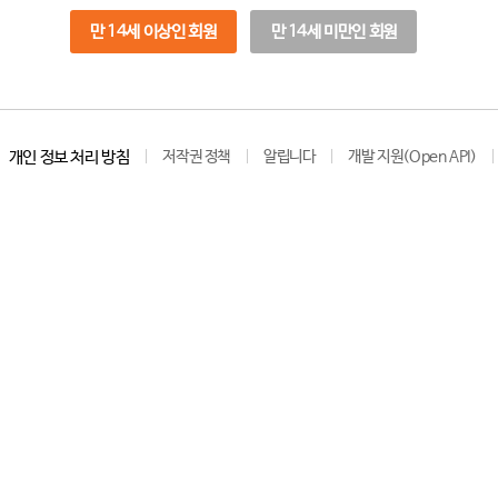
만 14세 이상인 회원
만 14세 미만인 회원
개인 정보 처리 방침
저작권 정책
알립니다
개발 지원(Open API)