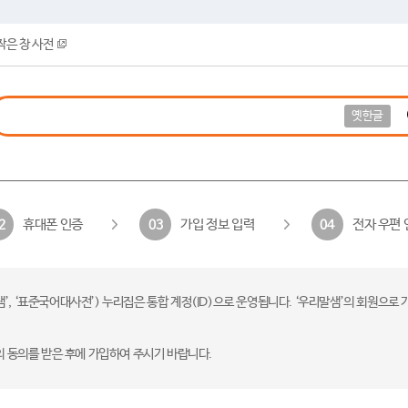
작은 창 사전
옛한글
휴대폰 인증
가입 정보 입력
전자 우편 
2
03
04
 ‘표준국어대사전’) 누리집은 통합 계정(ID)으로 운영됩니다. ‘우리말샘’의 회원으로 
의 동의를 받은 후에 가입하여 주시기 바랍니다.