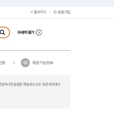
들어가기
회원 가입
자세히 찾기
인증
회원 가입 완료
05
가입하시면 동일한 계정(ID)으로 ‘표준국어대사