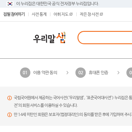
이 누리집은 대한민국 공식 전자정부 누리집입니다.
집필 참여하기
사전 통계
어휘 지도
작은 창 사전
이용 약관 동의
휴대폰 인증
01
02
0
국립국어원에서 제공하는 국어사전(‘우리말샘’, ‘표준국어대사전’) 누리집은 통
전’의 회원 서비스를 이용하실 수 있습니다.
만 14세 미만인 회원은 보호자(법정대리인)의 동의를 받은 후에 가입하여 주시