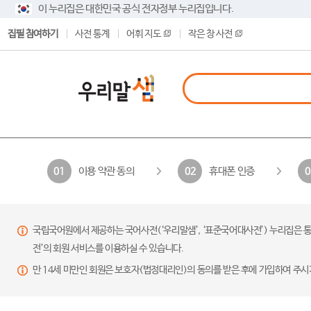
이 누리집은 대한민국 공식 전자정부 누리집입니다.
집필 참여하기
사전 통계
어휘 지도
작은 창 사전
이용 약관 동의
휴대폰 인증
01
02
0
국립국어원에서 제공하는 국어사전(‘우리말샘’, ‘표준국어대사전’) 누리집은 통
전’의 회원 서비스를 이용하실 수 있습니다.
만 14세 미만인 회원은 보호자(법정대리인)의 동의를 받은 후에 가입하여 주시