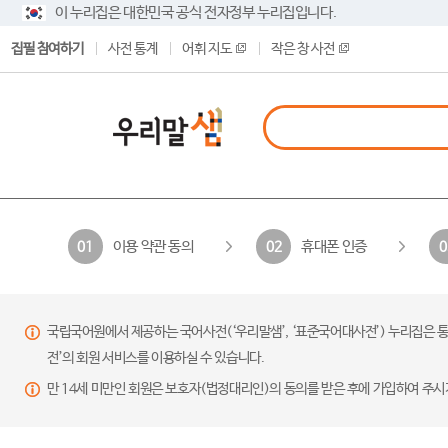
이 누리집은 대한민국 공식 전자정부 누리집입니다.
집필 참여하기
사전 통계
어휘 지도
작은 창 사전
이용 약관 동의
휴대폰 인증
01
02
0
국립국어원에서 제공하는 국어사전(‘우리말샘’, ‘표준국어대사전’) 누리집은 통
전’의 회원 서비스를 이용하실 수 있습니다.
만 14세 미만인 회원은 보호자(법정대리인)의 동의를 받은 후에 가입하여 주시