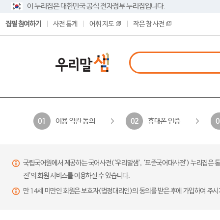
이 누리집은 대한민국 공식 전자정부 누리집입니다.
집필 참여하기
사전 통계
어휘 지도
작은 창 사전
이용 약관 동의
휴대폰 인증
01
02
0
국립국어원에서 제공하는 국어사전(‘우리말샘’, ‘표준국어대사전’) 누리집은 통
전’의 회원 서비스를 이용하실 수 있습니다.
만 14세 미만인 회원은 보호자(법정대리인)의 동의를 받은 후에 가입하여 주시