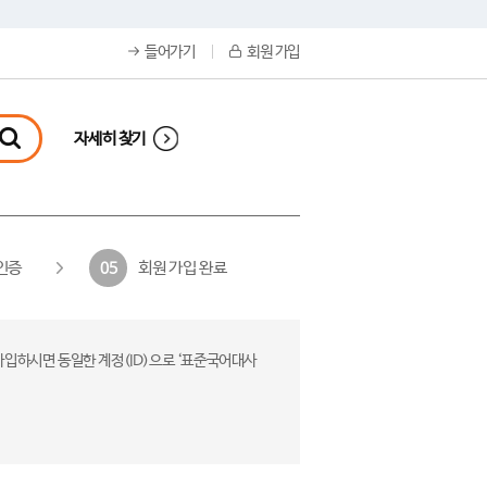
들어가기
회원 가입
자세히 찾기
인증
회원 가입 완료
05
가입하시면 동일한 계정(ID)으로 ‘표준국어대사