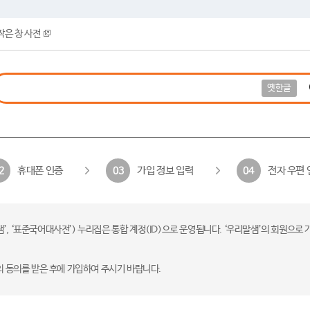
작은 창 사전
옛한글
휴대폰 인증
가입 정보 입력
전자 우편 
2
03
04
 ‘표준국어대사전’) 누리집은 통합 계정(ID)으로 운영됩니다. ‘우리말샘’의 회원으로 
의 동의를 받은 후에 가입하여 주시기 바랍니다.