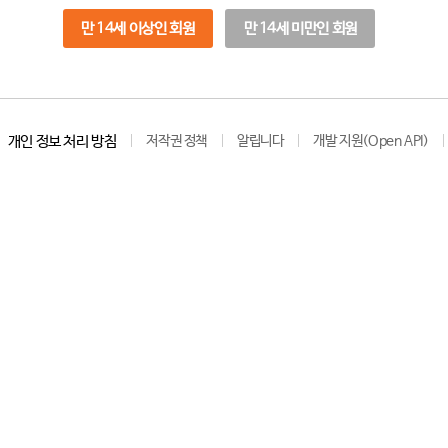
만 14세 이상인 회원
만 14세 미만인 회원
개인 정보 처리 방침
저작권 정책
알립니다
개발 지원(Open API)