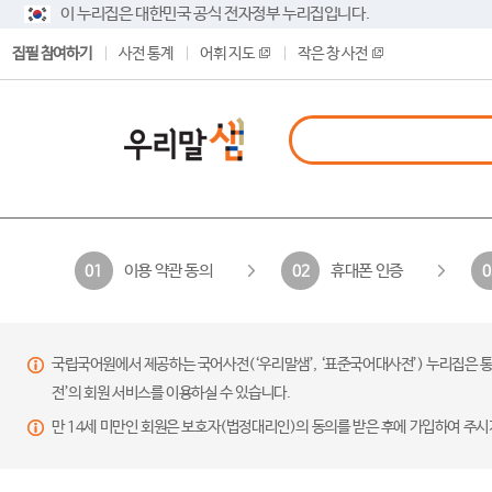
이 누리집은 대한민국 공식 전자정부 누리집입니다.
집필 참여하기
사전 통계
어휘 지도
작은 창 사전
이용 약관 동의
휴대폰 인증
01
02
0
국립국어원에서 제공하는 국어사전(‘우리말샘’, ‘표준국어대사전’) 누리집은 통
전’의 회원 서비스를 이용하실 수 있습니다.
만 14세 미만인 회원은 보호자(법정대리인)의 동의를 받은 후에 가입하여 주시