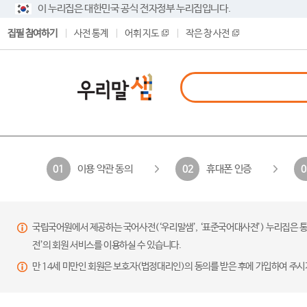
이 누리집은 대한민국 공식 전자정부 누리집입니다.
집필 참여하기
사전 통계
어휘 지도
작은 창 사전
이용 약관 동의
휴대폰 인증
01
02
0
국립국어원에서 제공하는 국어사전(‘우리말샘’, ‘표준국어대사전’) 누리집은 통
전’의 회원 서비스를 이용하실 수 있습니다.
만 14세 미만인 회원은 보호자(법정대리인)의 동의를 받은 후에 가입하여 주시