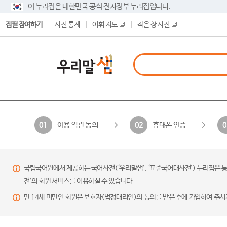
이 누리집은 대한민국 공식 전자정부 누리집입니다.
집필 참여하기
사전 통계
어휘 지도
작은 창 사전
이용 약관 동의
휴대폰 인증
01
02
0
국립국어원에서 제공하는 국어사전(‘우리말샘’, ‘표준국어대사전’) 누리집은 통
전’의 회원 서비스를 이용하실 수 있습니다.
만 14세 미만인 회원은 보호자(법정대리인)의 동의를 받은 후에 가입하여 주시