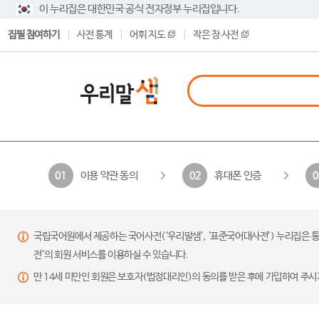
이 누리집은 대한민국 공식 전자정부 누리집입니다.
집필 참여하기
사전 통계
어휘 지도
작은 창 사전
이용 약관 동의
휴대폰 인증
01
02
0
국립국어원에서 제공하는 국어사전(‘우리말샘’, ‘표준국어대사전’) 누리집은 통
전’의 회원 서비스를 이용하실 수 있습니다.
만 14세 미만인 회원은 보호자(법정대리인)의 동의를 받은 후에 가입하여 주시