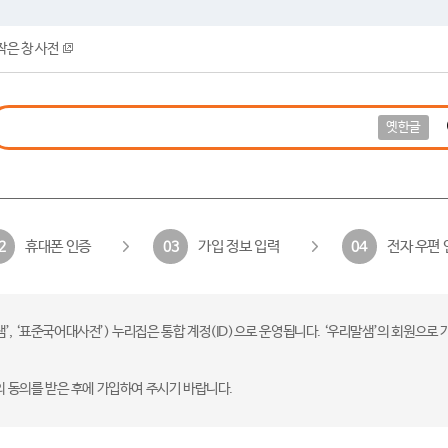
작은 창 사전
옛한글
휴대폰 인증
가입 정보 입력
전자 우편 
2
03
04
 ‘표준국어대사전’) 누리집은 통합 계정(ID)으로 운영됩니다. ‘우리말샘’의 회원으로 
의 동의를 받은 후에 가입하여 주시기 바랍니다.