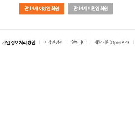
만 14세 이상인 회원
만 14세 미만인 회원
개인 정보 처리 방침
저작권 정책
알립니다
개발 지원(Open API)