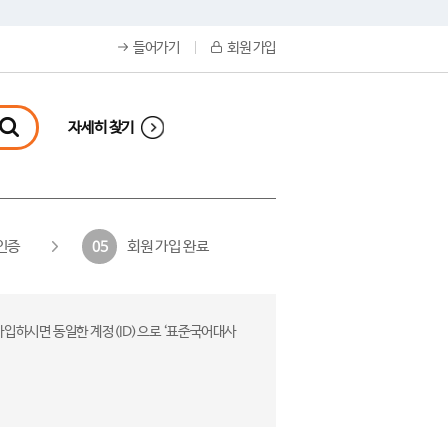
들어가기
회원 가입
자세히 찾기
인증
회원 가입 완료
05
가입하시면 동일한 계정(ID)으로 ‘표준국어대사