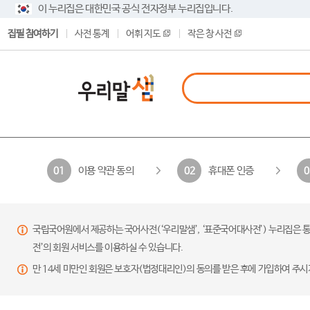
이 누리집은 대한민국 공식 전자정부 누리집입니다.
집필 참여하기
사전 통계
어휘 지도
작은 창 사전
이용 약관 동의
휴대폰 인증
01
02
0
국립국어원에서 제공하는 국어사전(‘우리말샘’, ‘표준국어대사전’) 누리집은 통
전’의 회원 서비스를 이용하실 수 있습니다.
만 14세 미만인 회원은 보호자(법정대리인)의 동의를 받은 후에 가입하여 주시