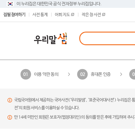
이 누리집은 대한민국 공식 전자정부 누리집입니다.
집필 참여하기
사전 통계
어휘 지도
작은 창 사전
이용 약관 동의
휴대폰 인증
01
02
0
국립국어원에서 제공하는 국어사전(‘우리말샘’, ‘표준국어대사전’) 누리집은 통
전’의 회원 서비스를 이용하실 수 있습니다.
만 14세 미만인 회원은 보호자(법정대리인)의 동의를 받은 후에 가입하여 주시