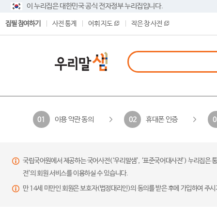
이 누리집은 대한민국 공식 전자정부 누리집입니다.
집필 참여하기
사전 통계
어휘 지도
작은 창 사전
이용 약관 동의
휴대폰 인증
01
02
0
국립국어원에서 제공하는 국어사전(‘우리말샘’, ‘표준국어대사전’) 누리집은 통
전’의 회원 서비스를 이용하실 수 있습니다.
만 14세 미만인 회원은 보호자(법정대리인)의 동의를 받은 후에 가입하여 주시