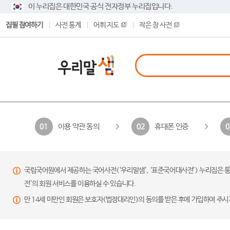
이 누리집은 대한민국 공식 전자정부 누리집입니다.
집필 참여하기
사전 통계
어휘 지도
작은 창 사전
이용 약관 동의
휴대폰 인증
01
02
0
국립국어원에서 제공하는 국어사전(‘우리말샘’, ‘표준국어대사전’) 누리집은 통
전’의 회원 서비스를 이용하실 수 있습니다.
만 14세 미만인 회원은 보호자(법정대리인)의 동의를 받은 후에 가입하여 주시