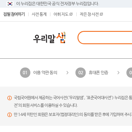
이 누리집은 대한민국 공식 전자정부 누리집입니다.
집필 참여하기
사전 통계
어휘 지도
작은 창 사전
이용 약관 동의
휴대폰 인증
01
02
0
국립국어원에서 제공하는 국어사전(‘우리말샘’, ‘표준국어대사전’) 누리집은 통
전’의 회원 서비스를 이용하실 수 있습니다.
만 14세 미만인 회원은 보호자(법정대리인)의 동의를 받은 후에 가입하여 주시