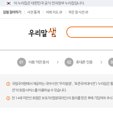
이 누리집은 대한민국 공식 전자정부 누리집입니다.
집필 참여하기
사전 통계
어휘 지도
작은 창 사전
이용 약관 동의
휴대폰 인증
01
02
0
국립국어원에서 제공하는 국어사전(‘우리말샘’, ‘표준국어대사전’) 누리집은 통
전’의 회원 서비스를 이용하실 수 있습니다.
만 14세 미만인 회원은 보호자(법정대리인)의 동의를 받은 후에 가입하여 주시