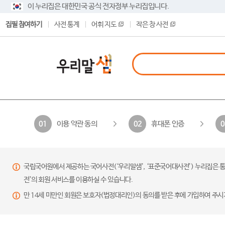
이 누리집은 대한민국 공식 전자정부 누리집입니다.
집필 참여하기
사전 통계
어휘 지도
작은 창 사전
이용 약관 동의
휴대폰 인증
01
02
0
국립국어원에서 제공하는 국어사전(‘우리말샘’, ‘표준국어대사전’) 누리집은 통
전’의 회원 서비스를 이용하실 수 있습니다.
만 14세 미만인 회원은 보호자(법정대리인)의 동의를 받은 후에 가입하여 주시