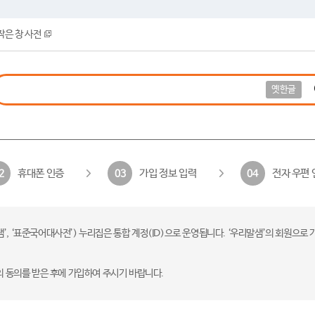
작은 창 사전
옛한글
휴대폰 인증
가입 정보 입력
전자 우편 
2
03
04
 ‘표준국어대사전’) 누리집은 통합 계정(ID)으로 운영됩니다. ‘우리말샘’의 회원으로 
의 동의를 받은 후에 가입하여 주시기 바랍니다.