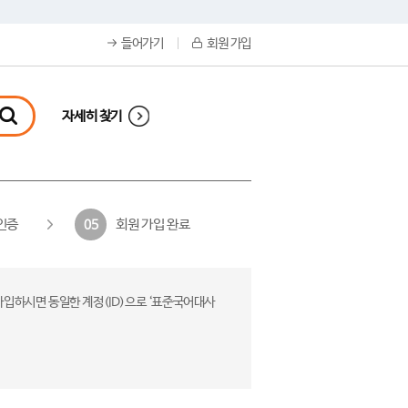
들어가기
회원 가입
자세히 찾기
인증
회원 가입 완료
05
가입하시면 동일한 계정(ID)으로 ‘표준국어대사