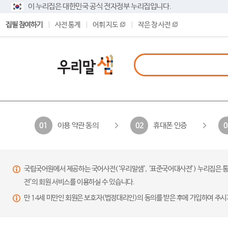
이 누리집은 대한민국 공식 전자정부 누리집입니다.
집필 참여하기
사전 통계
어휘 지도
작은 창 사전
이용 약관 동의
휴대폰 인증
01
02
0
국립국어원에서 제공하는 국어사전(‘우리말샘’, ‘표준국어대사전’) 누리집은 통
전’의 회원 서비스를 이용하실 수 있습니다.
만 14세 미만인 회원은 보호자(법정대리인)의 동의를 받은 후에 가입하여 주시