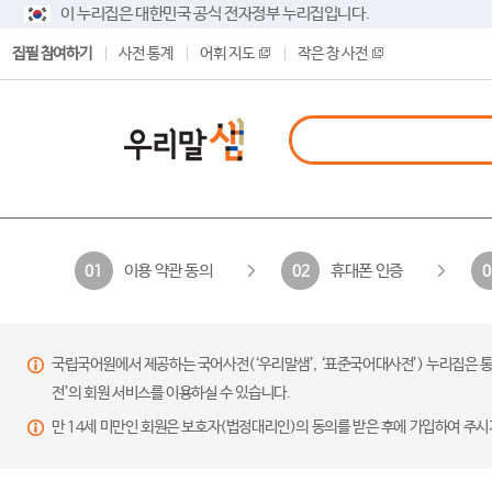
이 누리집은 대한민국 공식 전자정부 누리집입니다.
집필 참여하기
사전 통계
어휘 지도
작은 창 사전
이용 약관 동의
휴대폰 인증
01
02
0
국립국어원에서 제공하는 국어사전(‘우리말샘’, ‘표준국어대사전’) 누리집은 통
전’의 회원 서비스를 이용하실 수 있습니다.
만 14세 미만인 회원은 보호자(법정대리인)의 동의를 받은 후에 가입하여 주시