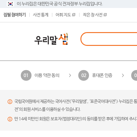
이 누리집은 대한민국 공식 전자정부 누리집입니다.
집필 참여하기
사전 통계
어휘 지도
작은 창 사전
이용 약관 동의
휴대폰 인증
01
02
0
국립국어원에서 제공하는 국어사전(‘우리말샘’, ‘표준국어대사전’) 누리집은 통
전’의 회원 서비스를 이용하실 수 있습니다.
만 14세 미만인 회원은 보호자(법정대리인)의 동의를 받은 후에 가입하여 주시