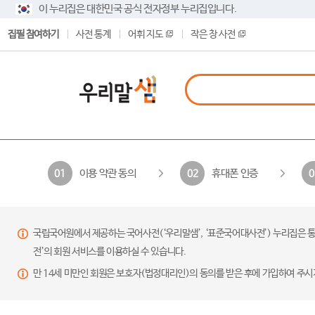
이 누리집은 대한민국 공식 전자정부 누리집입니다.
집필 참여하기
사전 통계
어휘 지도
작은 창 사전
이용 약관 동의
휴대폰 인증
01
02
0
국립국어원에서 제공하는 국어사전(‘우리말샘’, ‘표준국어대사전’) 누리집은 통
전’의 회원 서비스를 이용하실 수 있습니다.
만 14세 미만인 회원은 보호자(법정대리인)의 동의를 받은 후에 가입하여 주시