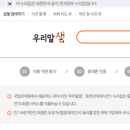
이 누리집은 대한민국 공식 전자정부 누리집입니다.
집필 참여하기
사전 통계
어휘 지도
작은 창 사전
이용 약관 동의
휴대폰 인증
01
02
0
국립국어원에서 제공하는 국어사전(‘우리말샘’, ‘표준국어대사전’) 누리집은 통
전’의 회원 서비스를 이용하실 수 있습니다.
만 14세 미만인 회원은 보호자(법정대리인)의 동의를 받은 후에 가입하여 주시