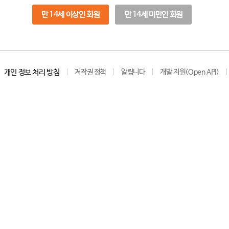
만 14세 이상인 회원
만 14세 미만인 회원
개인 정보 처리 방침
저작권 정책
알립니다
개발 지원(Open API)