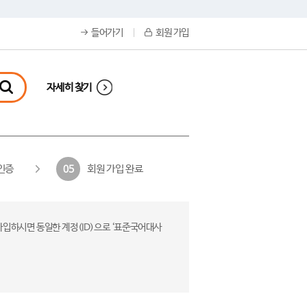
들어가기
회원 가입
자세히 찾기
인증
회원 가입 완료
05
가입하시면 동일한 계정(ID)으로 ‘표준국어대사