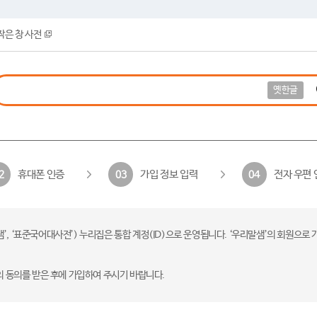
작은 창 사전
옛한글
휴대폰 인증
가입 정보 입력
전자 우편 
2
03
04
 ‘표준국어대사전’) 누리집은 통합 계정(ID)으로 운영됩니다. ‘우리말샘’의 회원으로 
의 동의를 받은 후에 가입하여 주시기 바랍니다.