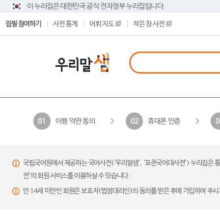
이 누리집은 대한민국 공식 전자정부 누리집입니다.
집필 참여하기
사전 통계
어휘 지도
작은 창 사전
이용 약관 동의
휴대폰 인증
01
02
0
국립국어원에서 제공하는 국어사전(‘우리말샘’, ‘표준국어대사전’) 누리집은 통
전’의 회원 서비스를 이용하실 수 있습니다.
만 14세 미만인 회원은 보호자(법정대리인)의 동의를 받은 후에 가입하여 주시