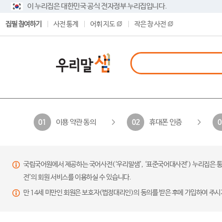
이 누리집은 대한민국 공식 전자정부 누리집입니다.
집필 참여하기
사전 통계
어휘 지도
작은 창 사전
이용 약관 동의
휴대폰 인증
01
02
0
국립국어원에서 제공하는 국어사전(‘우리말샘’, ‘표준국어대사전’) 누리집은 통
전’의 회원 서비스를 이용하실 수 있습니다.
만 14세 미만인 회원은 보호자(법정대리인)의 동의를 받은 후에 가입하여 주시