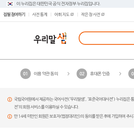
이 누리집은 대한민국 공식 전자정부 누리집입니다.
집필 참여하기
사전 통계
어휘 지도
작은 창 사전
이용 약관 동의
휴대폰 인증
01
02
0
국립국어원에서 제공하는 국어사전(‘우리말샘’, ‘표준국어대사전’) 누리집은 통
전’의 회원 서비스를 이용하실 수 있습니다.
만 14세 미만인 회원은 보호자(법정대리인)의 동의를 받은 후에 가입하여 주시