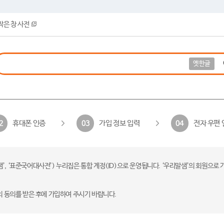
작은 창 사전
옛한글
휴대폰 인증
가입 정보 입력
전자 우편 
2
03
04
 ‘표준국어대사전’) 누리집은 통합 계정(ID)으로 운영됩니다. ‘우리말샘’의 회원으로 
의 동의를 받은 후에 가입하여 주시기 바랍니다.