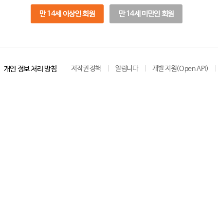
만 14세 이상인 회원
만 14세 미만인 회원
개인 정보 처리 방침
저작권 정책
알립니다
개발 지원(Open API)