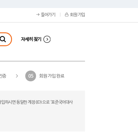
들어가기
회원 가입
자세히 찾기
인증
회원 가입 완료
05
가입하시면 동일한 계정(ID)으로 ‘표준국어대사