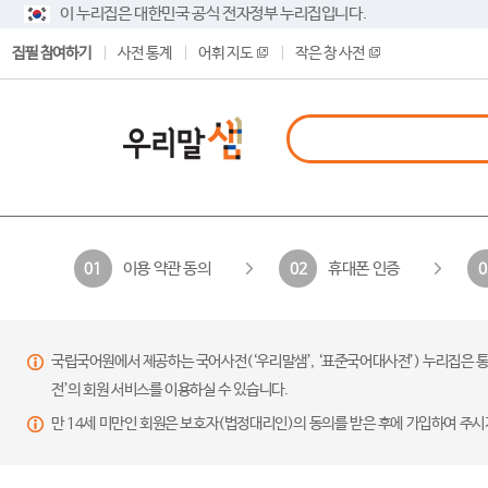
이 누리집은 대한민국 공식 전자정부 누리집입니다.
집필 참여하기
사전 통계
어휘 지도
작은 창 사전
이용 약관 동의
휴대폰 인증
01
02
0
국립국어원에서 제공하는 국어사전(‘우리말샘’, ‘표준국어대사전’) 누리집은 통
전’의 회원 서비스를 이용하실 수 있습니다.
만 14세 미만인 회원은 보호자(법정대리인)의 동의를 받은 후에 가입하여 주시