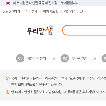
이 누리집은 대한민국 공식 전자정부 누리집입니다.
집필 참여하기
사전 통계
어휘 지도
작은 창 사전
이용 약관 동의
휴대폰 인증
01
02
0
국립국어원에서 제공하는 국어사전(‘우리말샘’, ‘표준국어대사전’) 누리집은 통
전’의 회원 서비스를 이용하실 수 있습니다.
만 14세 미만인 회원은 보호자(법정대리인)의 동의를 받은 후에 가입하여 주시