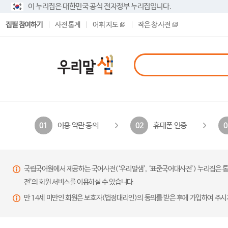
이 누리집은 대한민국 공식 전자정부 누리집입니다.
집필 참여하기
사전 통계
어휘 지도
작은 창 사전
이용 약관 동의
휴대폰 인증
01
02
0
국립국어원에서 제공하는 국어사전(‘우리말샘’, ‘표준국어대사전’) 누리집은 통
전’의 회원 서비스를 이용하실 수 있습니다.
만 14세 미만인 회원은 보호자(법정대리인)의 동의를 받은 후에 가입하여 주시