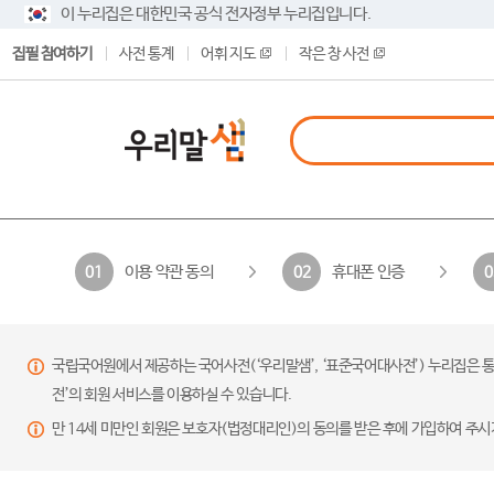
이 누리집은 대한민국 공식 전자정부 누리집입니다.
집필 참여하기
사전 통계
어휘 지도
작은 창 사전
이용 약관 동의
휴대폰 인증
01
02
0
국립국어원에서 제공하는 국어사전(‘우리말샘’, ‘표준국어대사전’) 누리집은 통
전’의 회원 서비스를 이용하실 수 있습니다.
만 14세 미만인 회원은 보호자(법정대리인)의 동의를 받은 후에 가입하여 주시