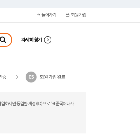
들어가기
회원 가입
자세히 찾기
인증
회원 가입 완료
05
가입하시면 동일한 계정(ID)으로 ‘표준국어대사