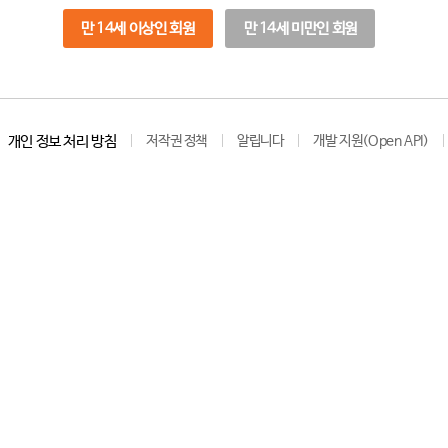
만 14세 이상인 회원
만 14세 미만인 회원
개인 정보 처리 방침
저작권 정책
알립니다
개발 지원(Open API)