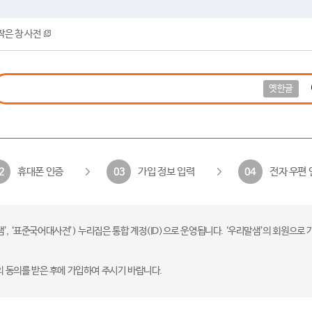
작은 창 사전
옛한글
휴대폰 인증
가입 정보 입력
전자 우편 
2
03
04
 ‘표준국어대사전’) 누리집은 통합 계정(ID)으로 운영됩니다. ‘우리말샘’의 회원으로 
의 동의를 받은 후에 가입하여 주시기 바랍니다.