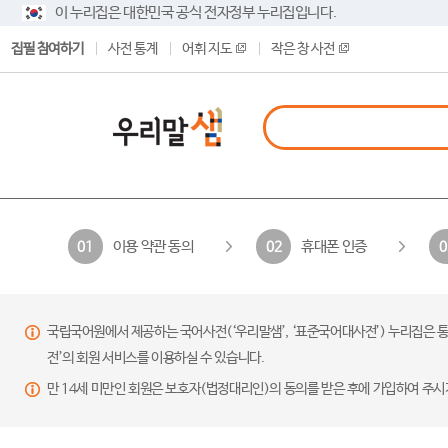
이 누리집은 대한민국 공식 전자정부 누리집입니다.
집필 참여하기
사전 통계
어휘 지도
작은 창 사전
이용 약관 동의
휴대폰 인증
01
02
0
국립국어원에서 제공하는 국어사전(‘우리말샘’, ‘표준국어대사전’) 누리집은 통
전’의 회원 서비스를 이용하실 수 있습니다.
만 14세 미만인 회원은 보호자(법정대리인)의 동의를 받은 후에 가입하여 주시