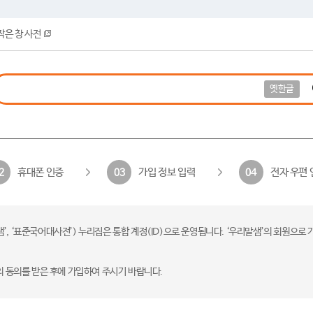
작은 창 사전
옛한글
휴대폰 인증
가입 정보 입력
전자 우편 
2
03
04
 ‘표준국어대사전’) 누리집은 통합 계정(ID)으로 운영됩니다. ‘우리말샘’의 회원으로 
의 동의를 받은 후에 가입하여 주시기 바랍니다.