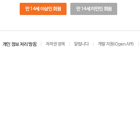
만 14세 이상인 회원
만 14세 미만인 회원
개인 정보 처리 방침
저작권 정책
알립니다
개발 지원(Open API)