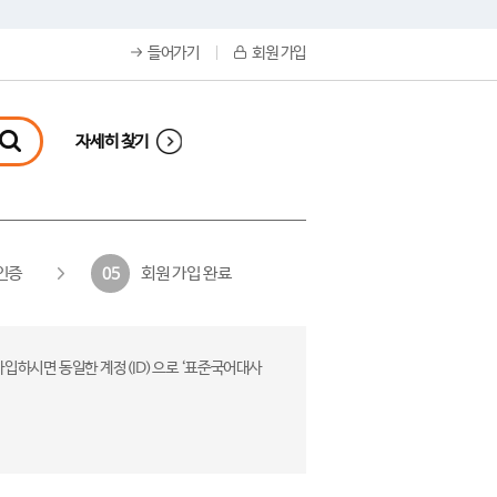
들어가기
회원 가입
자세히 찾기
인증
회원 가입 완료
05
가입하시면 동일한 계정(ID)으로 ‘표준국어대사