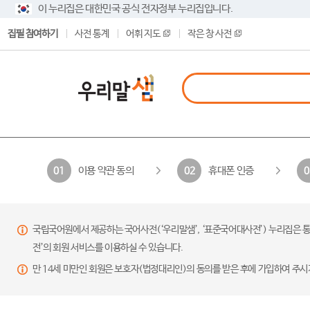
이 누리집은 대한민국 공식 전자정부 누리집입니다.
집필 참여하기
사전 통계
어휘 지도
작은 창 사전
이용 약관 동의
휴대폰 인증
01
02
0
국립국어원에서 제공하는 국어사전(‘우리말샘’, ‘표준국어대사전’) 누리집은 통
전’의 회원 서비스를 이용하실 수 있습니다.
만 14세 미만인 회원은 보호자(법정대리인)의 동의를 받은 후에 가입하여 주시