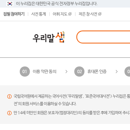
이 누리집은 대한민국 공식 전자정부 누리집입니다.
집필 참여하기
사전 통계
어휘 지도
작은 창 사전
이용 약관 동의
휴대폰 인증
01
02
0
국립국어원에서 제공하는 국어사전(‘우리말샘’, ‘표준국어대사전’) 누리집은 통
전’의 회원 서비스를 이용하실 수 있습니다.
만 14세 미만인 회원은 보호자(법정대리인)의 동의를 받은 후에 가입하여 주시