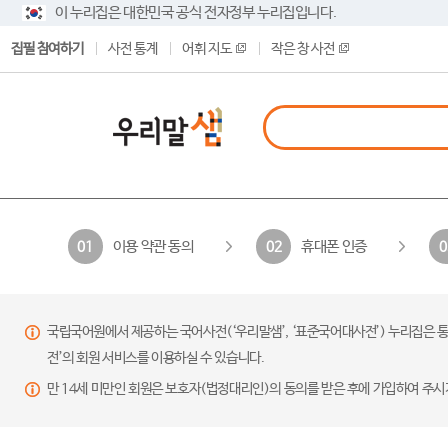
이 누리집은 대한민국 공식 전자정부 누리집입니다.
집필 참여하기
사전 통계
어휘 지도
작은 창 사전
이용 약관 동의
휴대폰 인증
01
02
0
국립국어원에서 제공하는 국어사전(‘우리말샘’, ‘표준국어대사전’) 누리집은 통
전’의 회원 서비스를 이용하실 수 있습니다.
만 14세 미만인 회원은 보호자(법정대리인)의 동의를 받은 후에 가입하여 주시