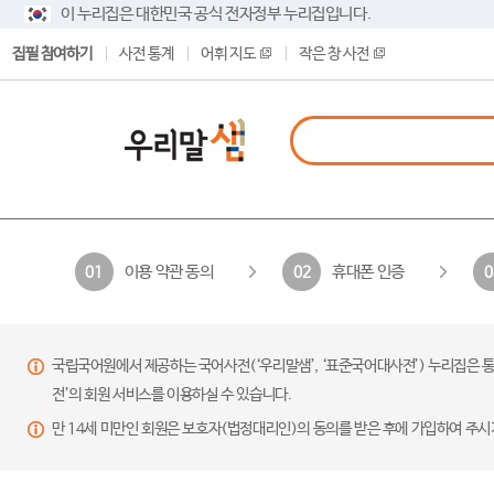
이 누리집은 대한민국 공식 전자정부 누리집입니다.
집필 참여하기
사전 통계
어휘 지도
작은 창 사전
이용 약관 동의
휴대폰 인증
01
02
0
국립국어원에서 제공하는 국어사전(‘우리말샘’, ‘표준국어대사전’) 누리집은 통
전’의 회원 서비스를 이용하실 수 있습니다.
만 14세 미만인 회원은 보호자(법정대리인)의 동의를 받은 후에 가입하여 주시