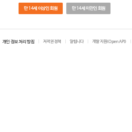
만 14세 이상인 회원
만 14세 미만인 회원
개인 정보 처리 방침
저작권 정책
알립니다
개발 지원(Open API)