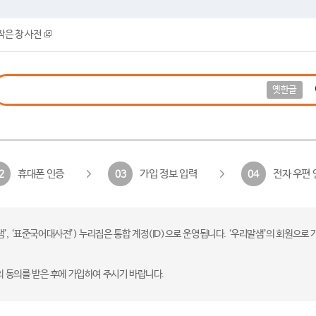
작은 창 사전
옛한글
휴대폰 인증
가입 정보 입력
전자 우편 
2
03
04
 ‘표준국어대사전’) 누리집은 통합 계정(ID)으로 운영됩니다. ‘우리말샘’의 회원으로 
의 동의를 받은 후에 가입하여 주시기 바랍니다.