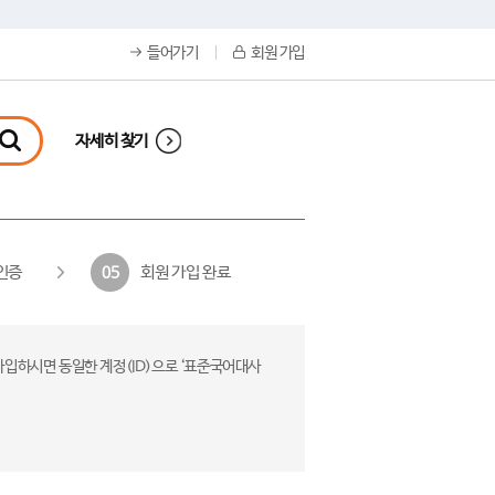
들어가기
회원 가입
자세히 찾기
인증
회원 가입 완료
05
가입하시면 동일한 계정(ID)으로 ‘표준국어대사