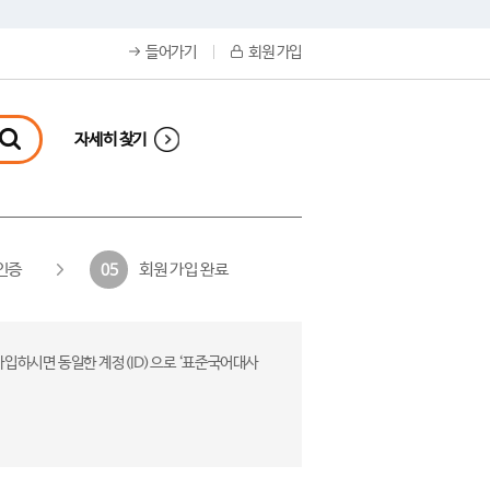
들어가기
회원 가입
자세히 찾기
인증
회원 가입 완료
05
가입하시면 동일한 계정(ID)으로 ‘표준국어대사