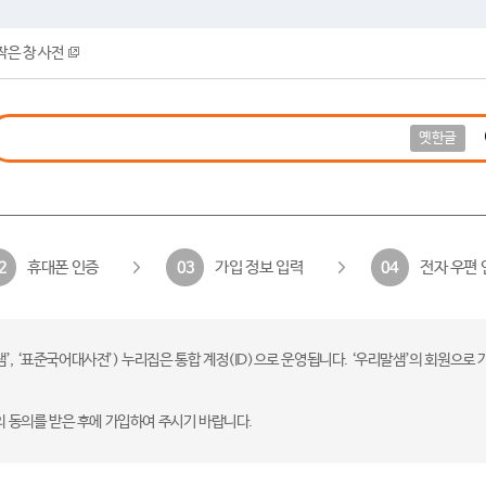
작은 창 사전
옛한글
휴대폰 인증
가입 정보 입력
전자 우편 
2
03
04
 ‘표준국어대사전’) 누리집은 통합 계정(ID)으로 운영됩니다. ‘우리말샘’의 회원으로 
의 동의를 받은 후에 가입하여 주시기 바랍니다.