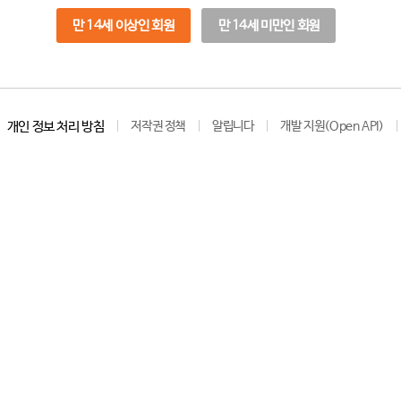
만 14세 이상인 회원
만 14세 미만인 회원
개인 정보 처리 방침
저작권 정책
알립니다
개발 지원(Open API)