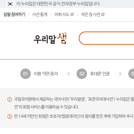
이 누리집은 대한민국 공식 전자정부 누리집입니다.
집필 참여하기
사전 통계
어휘 지도
작은 창 사전
이용 약관 동의
휴대폰 인증
01
02
0
국립국어원에서 제공하는 국어사전(‘우리말샘’, ‘표준국어대사전’) 누리집은 통
전’의 회원 서비스를 이용하실 수 있습니다.
만 14세 미만인 회원은 보호자(법정대리인)의 동의를 받은 후에 가입하여 주시