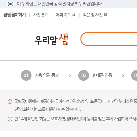
이 누리집은 대한민국 공식 전자정부 누리집입니다.
집필 참여하기
사전 통계
어휘 지도
작은 창 사전
이용 약관 동의
휴대폰 인증
01
02
0
국립국어원에서 제공하는 국어사전(‘우리말샘’, ‘표준국어대사전’) 누리집은 통
전’의 회원 서비스를 이용하실 수 있습니다.
만 14세 미만인 회원은 보호자(법정대리인)의 동의를 받은 후에 가입하여 주시