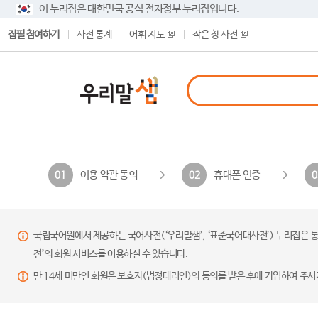
이 누리집은 대한민국 공식 전자정부 누리집입니다.
집필 참여하기
사전 통계
어휘 지도
작은 창 사전
이용 약관 동의
휴대폰 인증
01
02
0
국립국어원에서 제공하는 국어사전(‘우리말샘’, ‘표준국어대사전’) 누리집은 통
전’의 회원 서비스를 이용하실 수 있습니다.
만 14세 미만인 회원은 보호자(법정대리인)의 동의를 받은 후에 가입하여 주시