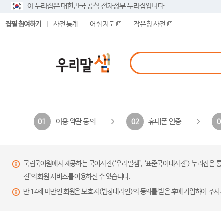
이 누리집은 대한민국 공식 전자정부 누리집입니다.
집필 참여하기
사전 통계
어휘 지도
작은 창 사전
이용 약관 동의
휴대폰 인증
01
02
0
국립국어원에서 제공하는 국어사전(‘우리말샘’, ‘표준국어대사전’) 누리집은 통
전’의 회원 서비스를 이용하실 수 있습니다.
만 14세 미만인 회원은 보호자(법정대리인)의 동의를 받은 후에 가입하여 주시