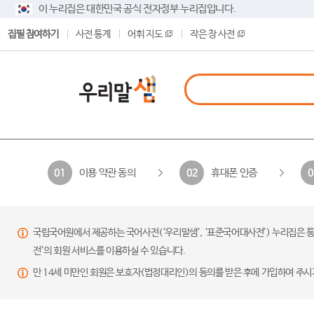
이 누리집은 대한민국 공식 전자정부 누리집입니다.
집필 참여하기
사전 통계
어휘 지도
작은 창 사전
이용 약관 동의
휴대폰 인증
01
02
0
국립국어원에서 제공하는 국어사전(‘우리말샘’, ‘표준국어대사전’) 누리집은 통
전’의 회원 서비스를 이용하실 수 있습니다.
만 14세 미만인 회원은 보호자(법정대리인)의 동의를 받은 후에 가입하여 주시