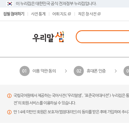
이 누리집은 대한민국 공식 전자정부 누리집입니다.
집필 참여하기
사전 통계
어휘 지도
작은 창 사전
이용 약관 동의
휴대폰 인증
01
02
0
국립국어원에서 제공하는 국어사전(‘우리말샘’, ‘표준국어대사전’) 누리집은 통
전’의 회원 서비스를 이용하실 수 있습니다.
만 14세 미만인 회원은 보호자(법정대리인)의 동의를 받은 후에 가입하여 주시